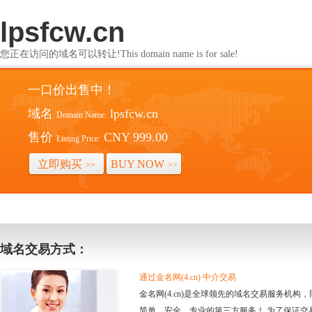
lpsfcw.cn
您正在访问的域名可以转让!This domain name is for sale!
一口价出售中！
域名
lpsfcw.cn
Domain Name:
售价
CNY 999.00
Listing Price:
立即购买
BUY NOW
>>
>>
域名交易方式：
通过金名网(4.cn) 中介交易
金名网(4.cn)是全球领先的域名交易服务机
简单、安全、专业的第三方服务！ 为了保证交