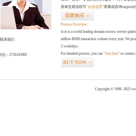
具体交易流程可
“点击这里”
查看或咨询support@
我要购买
>>
Process Overview:
4.cn is a world leading domain escrow service plat
million RMB transaction volume every year. We promi
联系我们
5 workdays.
For detailed process, you can
“visit here”
or contact
QQ：2726103981
BUY NOW
>>
Copyright © 1998 -2025 ww